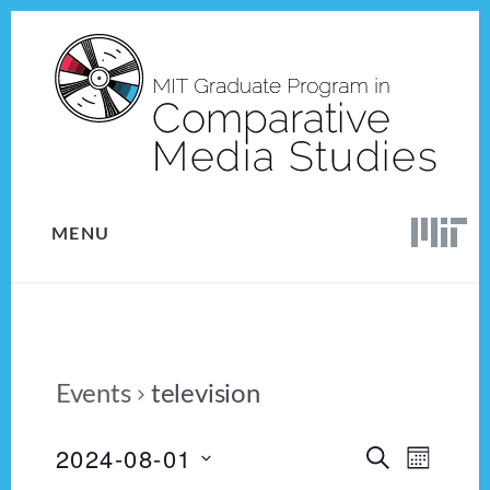
Skip
Skip
to
to
content
footer
MENU
Events
television
2024-08-01
E
E
S
M
E
v
S