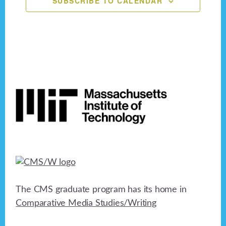
SUBSCRIBE TO CALENDAR
n
e
o
n
d
n
V
t
i
s
Footer
e
w
s
N
a
v
The CMS graduate program has its home in
i
Comparative Media Studies/Writing
g