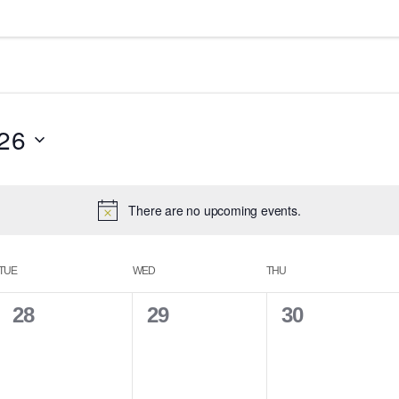
26
There are no upcoming events.
TUE
WED
THU
0
0
0
28
29
30
e
e
e
v
v
v