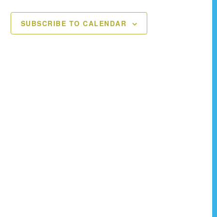
t
t
SUBSCRIBE TO CALENDAR
s
s
,
,