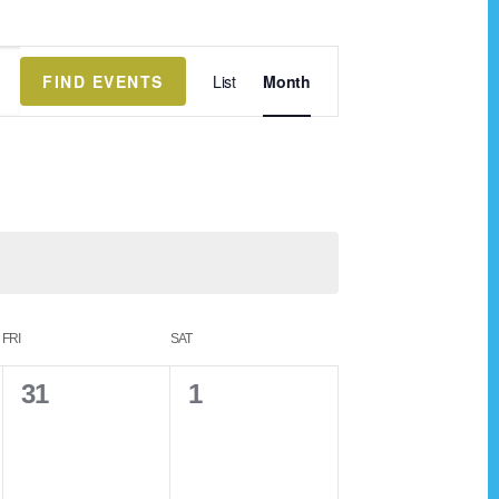
E
FIND EVENTS
List
Month
v
e
n
t
V
i
e
FRI
SAT
w
s
0
0
31
1
N
e
e
a
v
v