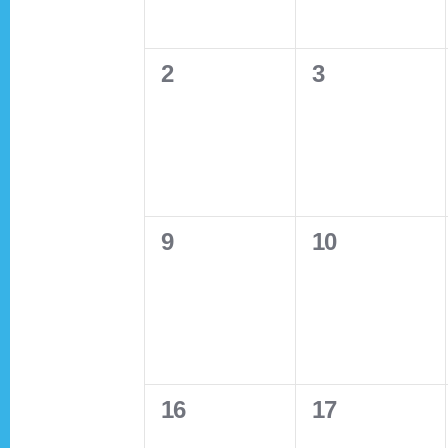
e
e
S
e
e
n
n
e
e
.
0
0
a
2
3
t
t
a
n
r
e
e
s
s
c
v
v
,
,
r
d
h
e
e
f
c
n
n
a
o
0
0
9
10
t
t
r
h
e
e
s
s
r
E
v
v
,
,
v
a
o
e
e
e
n
n
n
n
f
t
0
0
16
17
t
t
s
e
e
s
s