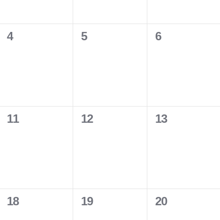
e
e
e
n
n
n
0
0
0
4
5
6
t
t
t
e
e
e
s
s
s
v
v
v
,
,
,
e
e
e
n
n
n
0
0
0
11
12
13
t
t
t
e
e
e
s
s
s
v
v
v
,
,
,
e
e
e
n
n
n
0
0
0
18
19
20
t
t
t
e
e
e
s
s
s