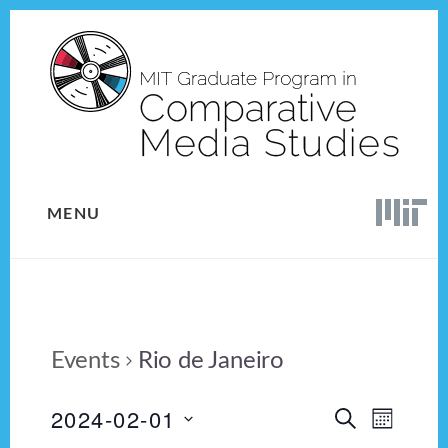
Skip
Skip
to
to
content
footer
MENU
Events
Rio de Janeiro
2024-02-01
E
E
S
M
E
v
S