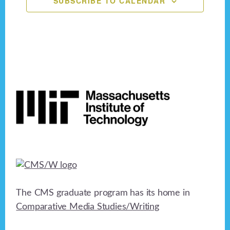
SUBSCRIBE TO CALENDAR
n
e
o
n
d
n
V
t
i
s
Footer
e
w
s
N
a
v
The CMS graduate program has its home in
i
Comparative Media Studies/Writing
g