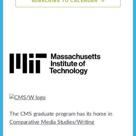
SUBSCRIBE TO CALENDAR
n
e
o
n
d
n
V
t
i
s
Footer
e
w
s
N
a
v
The CMS graduate program has its home in
i
Comparative Media Studies/Writing
g