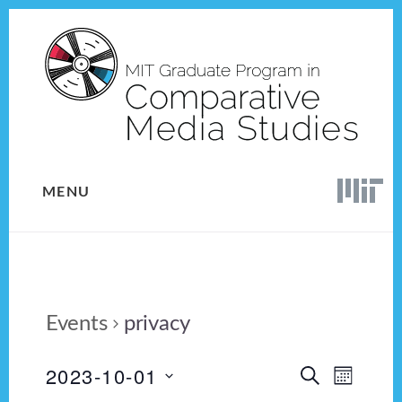
Skip
Skip
to
to
content
footer
MENU
Events
privacy
2023-10-01
E
E
S
M
E
v
S