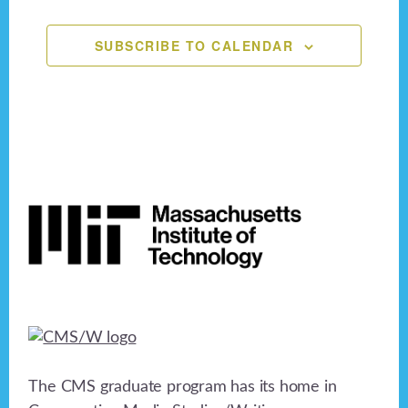
n
,
,
,
,
,
,
,
e
o
n
SUBSCRIBE TO CALENDAR
d
n
V
t
i
s
e
Footer
w
s
N
a
v
i
The CMS graduate program has its home in
g