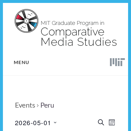
Skip
Skip
to
to
content
footer
MENU
Events
Peru
2026-05-01
E
E
S
M
E
v
S