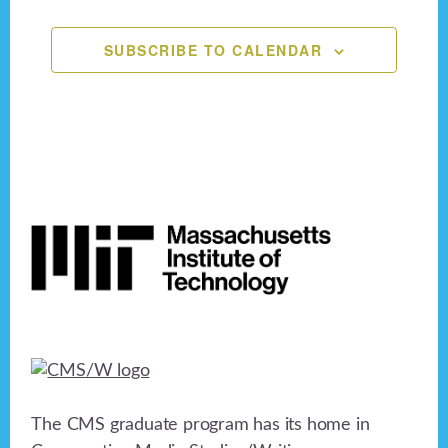
n
,
,
,
,
,
,
,
e
o
n
SUBSCRIBE TO CALENDAR
d
n
V
t
i
s
e
Footer
w
s
N
a
v
i
The CMS graduate program has its home in
g