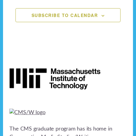
n
,
,
,
,
,
,
,
e
o
n
SUBSCRIBE TO CALENDAR
d
n
V
t
i
s
e
Footer
w
s
N
a
v
i
The CMS graduate program has its home in
g