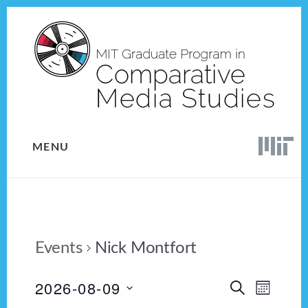
Skip
Skip
to
to
content
footer
MENU
Events
Nick Montfort
2026-08-09
E
E
S
M
E
v
S