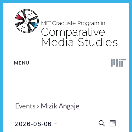
Skip
Skip
to
to
content
footer
MENU
Events
Mizik Angaje
2026-08-06
E
E
S
M
E
v
S