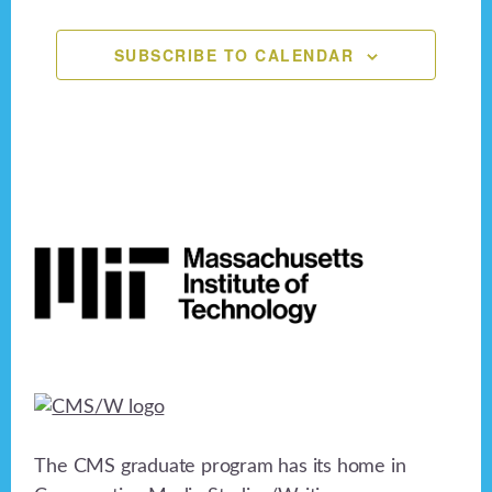
n
,
,
,
,
,
,
,
e
o
n
SUBSCRIBE TO CALENDAR
d
n
V
t
i
s
e
Footer
w
s
N
a
v
i
The CMS graduate program has its home in
g