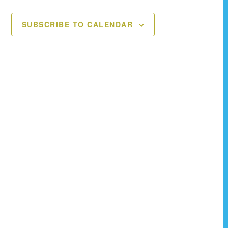
t
t
SUBSCRIBE TO CALENDAR
s
s
,
,