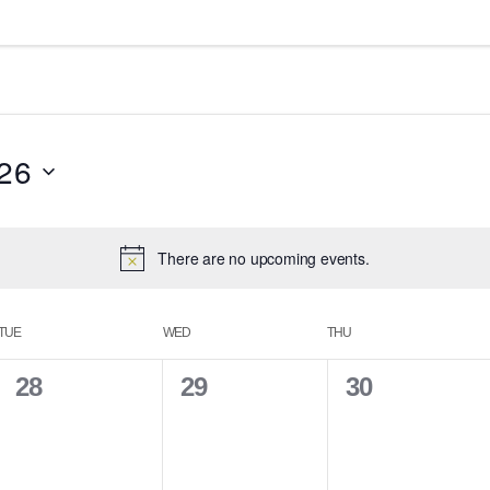
26
There are no upcoming events.
TUE
WED
THU
0
0
0
28
29
30
e
e
e
v
v
v