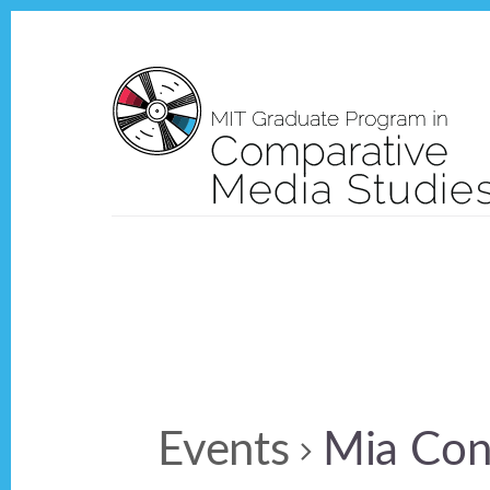
Skip
Skip
to
to
content
footer
Events
Mia Con