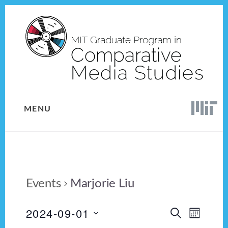
Skip
Skip
to
to
content
footer
MENU
Events
Marjorie Liu
2024-09-01
E
E
S
M
E
v
S