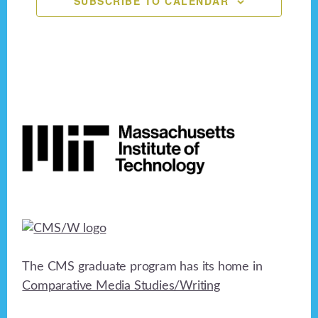
SUBSCRIBE TO CALENDAR
n
e
o
n
d
n
V
t
i
s
Footer
e
w
s
N
a
v
The CMS graduate program has its home in
i
Comparative Media Studies/Writing
g