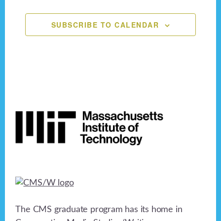
n
,
,
,
,
,
,
,
e
o
n
SUBSCRIBE TO CALENDAR
d
n
V
t
i
s
e
Footer
w
s
N
a
v
i
The CMS graduate program has its home in
g