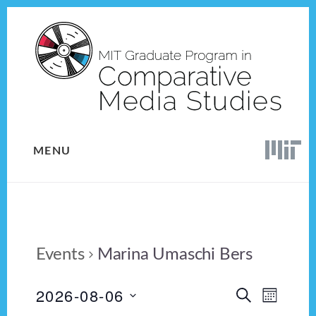
Skip
Skip
to
to
content
footer
MENU
Events
Marina Umaschi Bers
2026-08-06
E
E
S
M
E
v
S