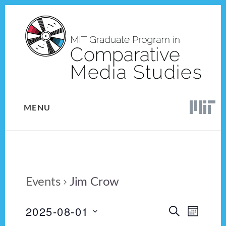
Skip
Skip
to
to
content
footer
MENU
Events
Jim Crow
2025-08-01
E
E
S
M
E
v
S