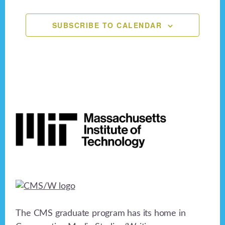
n
,
,
,
,
,
,
,
e
o
n
SUBSCRIBE TO CALENDAR
d
n
V
t
i
s
e
Footer
w
s
N
a
v
i
The CMS graduate program has its home in
g