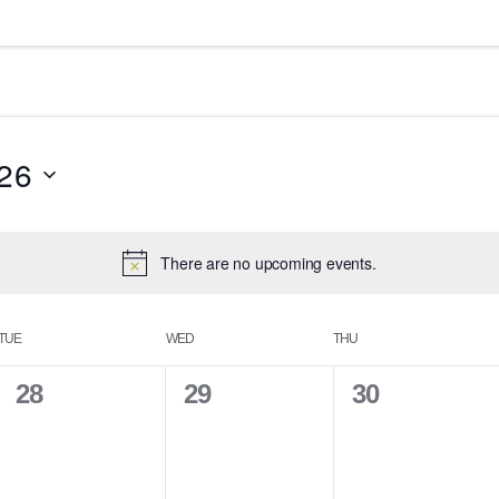
26
There are no upcoming events.
TUE
WED
THU
0
0
0
28
29
30
e
e
e
v
v
v