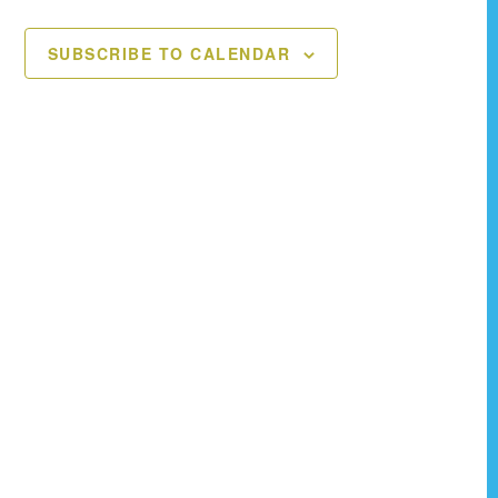
t
t
SUBSCRIBE TO CALENDAR
s
s
,
,