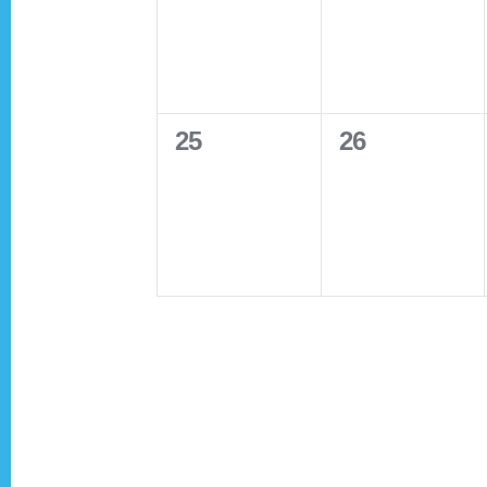
d
E
b
v
v
,
,
y
V
e
e
v
K
n
n
e
i
0
0
25
26
t
t
e
y
e
e
s
s
w
e
n
o
v
v
,
,
r
e
e
w
t
d
n
n
.
t
t
s
s
s
s
N
,
,
a