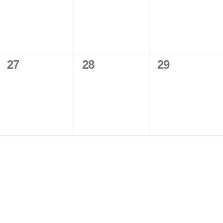
v
v
v
,
,
,
e
e
e
n
n
n
0
0
0
27
28
29
t
t
t
e
e
e
s
s
s
v
v
v
,
,
,
e
e
e
n
n
n
t
t
t
s
s
s
,
,
,