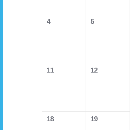
e
e
S
e
e
n
n
e
e
.
0
0
a
4
5
t
t
a
n
r
e
e
s
s
c
v
v
,
,
r
d
h
e
e
f
c
n
n
a
o
0
0
11
12
t
t
r
h
e
e
s
s
r
E
v
v
,
,
v
a
o
e
e
e
n
n
n
n
f
t
0
0
18
19
t
t
s
e
e
s
s