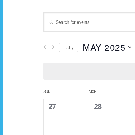
E
E
n
v
t
MAY 2025
Today
e
e
r
S
K
e
n
e
l
y
e
t
C
SUN
MON
w
c
o
t
0
0
27
28
s
a
r
d
e
e
d
a
S
v
v
l
.
t