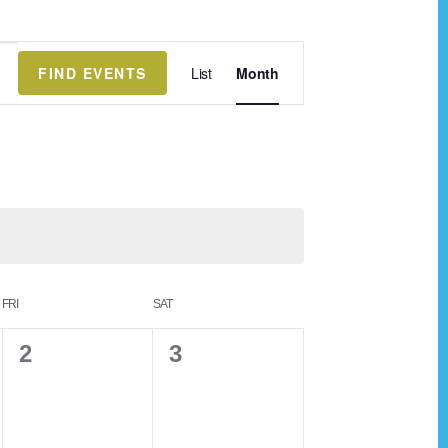
E
FIND EVENTS
List
Month
v
e
n
t
V
i
e
FRI
SAT
w
s
0
0
2
3
N
e
e
a
v
v