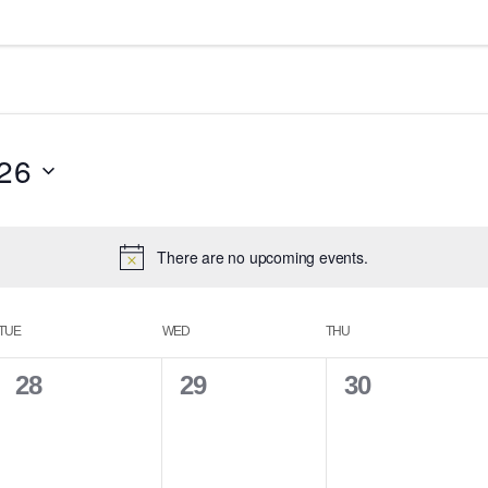
26
There are no upcoming events.
TUE
WED
THU
0
0
0
28
29
30
e
e
e
v
v
v