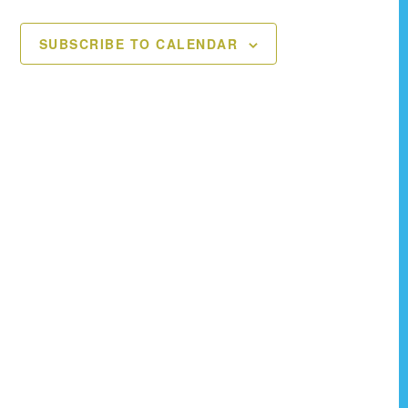
t
t
SUBSCRIBE TO CALENDAR
s
s
,
,