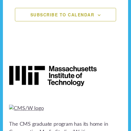
n
,
,
,
,
,
,
,
e
o
n
SUBSCRIBE TO CALENDAR
d
n
V
t
i
s
e
Footer
w
s
N
a
v
i
The CMS graduate program has its home in
g