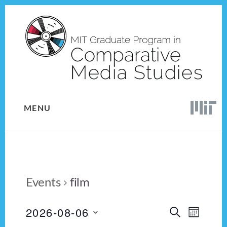
Skip
Skip
to
to
content
footer
MENU
Events
film
2026-08-06
E
E
S
M
E
v
S