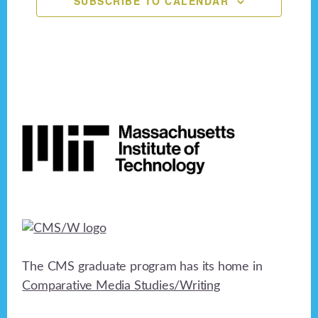
SUBSCRIBE TO CALENDAR
n
e
o
n
d
n
V
t
i
s
Footer
e
w
s
N
a
v
The CMS graduate program has its home in
i
Comparative Media Studies/Writing
g