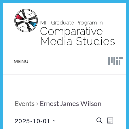
Skip
Skip
to
to
content
footer
MENU
Events
Ernest James Wilson
2025-10-01
E
E
S
M
E
v
S