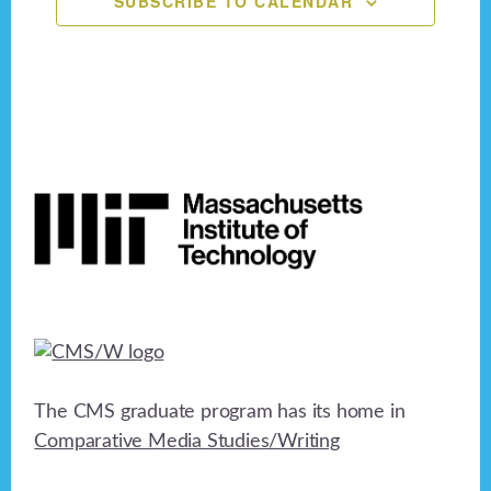
SUBSCRIBE TO CALENDAR
n
e
o
n
d
n
V
t
i
s
Footer
e
w
s
N
a
v
The CMS graduate program has its home in
i
Comparative Media Studies/Writing
g