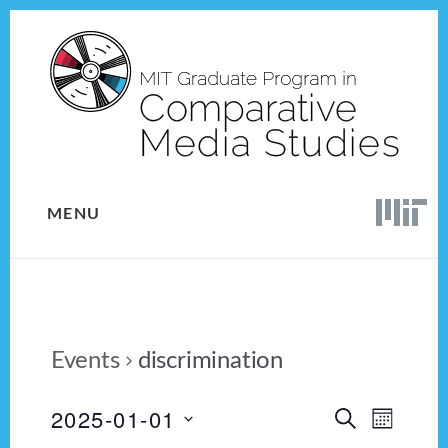
Skip
Skip
to
to
content
footer
MENU
Events
discrimination
2025-01-01
E
E
S
M
E
v
S