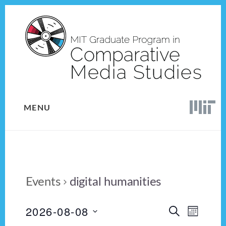
Skip
Skip
to
to
content
footer
MENU
Events
digital humanities
2026-08-08
E
E
S
M
E
v
S