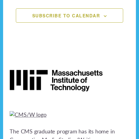
n
,
,
,
,
,
,
,
e
o
n
SUBSCRIBE TO CALENDAR
d
n
V
t
i
s
e
Footer
w
s
N
a
v
i
The CMS graduate program has its home in
g