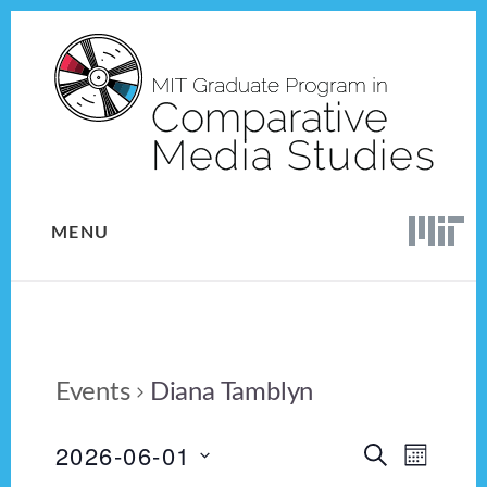
Skip
Skip
to
to
content
footer
MENU
Events
Diana Tamblyn
2026-06-01
E
E
S
M
E
v
S