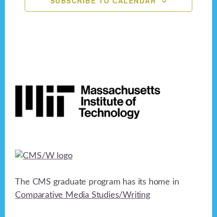
SUBSCRIBE TO CALENDAR
n
e
o
n
d
n
V
t
i
s
Footer
e
w
s
N
a
v
The CMS graduate program has its home in
i
Comparative Media Studies/Writing
g