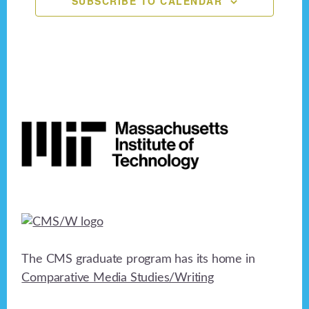
SUBSCRIBE TO CALENDAR
n
e
o
n
d
n
V
t
i
s
Footer
e
w
s
N
a
v
The CMS graduate program has its home in
i
Comparative Media Studies/Writing
g