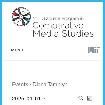
Skip
Skip
to
to
content
footer
MENU
Events
Diana Tamblyn
2025-01-01
E
E
S
M
E
v
S