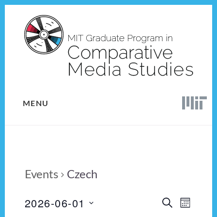
Skip
Skip
to
to
content
footer
MENU
Events
Czech
2026-06-01
E
E
S
M
E
v
S