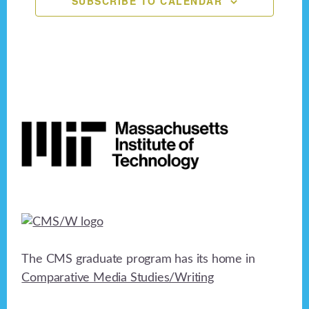
SUBSCRIBE TO CALENDAR
n
e
o
n
d
n
V
t
i
s
Footer
e
w
s
N
a
v
The CMS graduate program has its home in
i
Comparative Media Studies/Writing
g