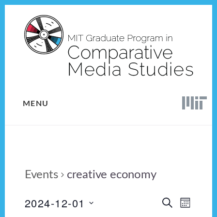
Skip
Skip
to
to
content
footer
MENU
Events
creative economy
2024-12-01
E
E
S
M
E
v
S