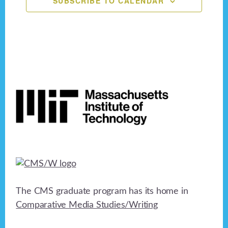
SUBSCRIBE TO CALENDAR
n
e
o
n
d
n
V
t
i
s
Footer
e
w
s
N
a
v
The CMS graduate program has its home in
i
Comparative Media Studies/Writing
g