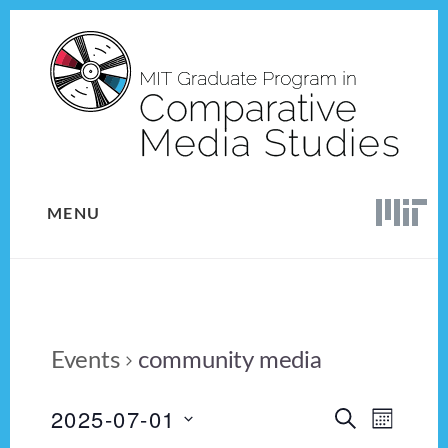
Skip
Skip
to
to
content
footer
MENU
Events
community media
2025-07-01
E
E
S
M
E
v
S