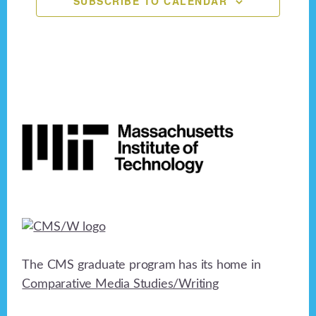
SUBSCRIBE TO CALENDAR
n
e
o
n
d
n
V
t
i
s
Footer
e
w
s
N
a
v
The CMS graduate program has its home in
i
Comparative Media Studies/Writing
g