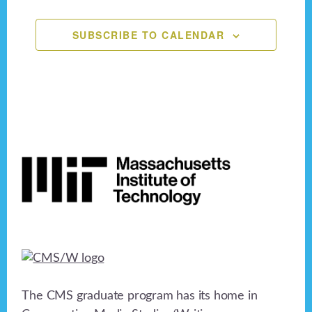
n
,
,
,
,
,
,
,
e
o
n
SUBSCRIBE TO CALENDAR
d
n
V
t
i
s
e
Footer
w
s
N
a
v
i
The CMS graduate program has its home in
g