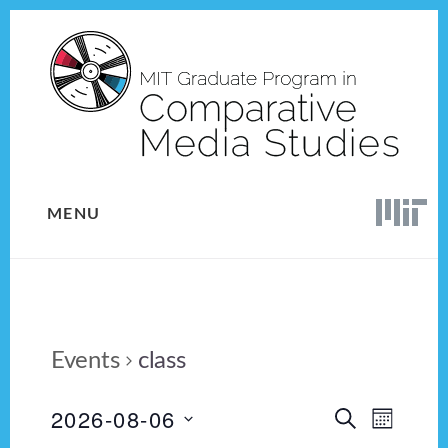
Skip
Skip
to
to
content
footer
MENU
Events
class
2026-08-06
E
E
S
M
E
v
S