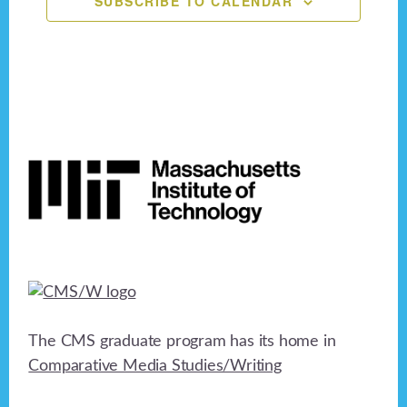
SUBSCRIBE TO CALENDAR
n
e
o
n
d
n
V
t
i
s
Footer
e
w
s
N
a
v
The CMS graduate program has its home in
i
Comparative Media Studies/Writing
g