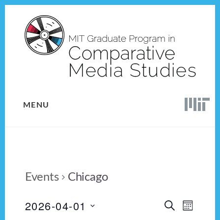
Skip
Skip
to
to
content
footer
MENU
Events
Chicago
2026-04-01
E
E
S
M
E
v
S