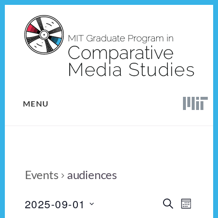
Skip
Skip
to
to
content
footer
MENU
Events
audiences
2025-09-01
E
E
S
M
E
v
S