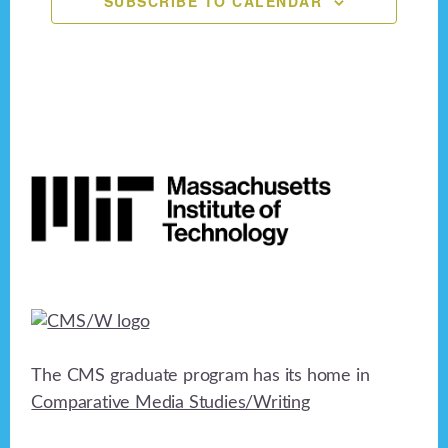
SUBSCRIBE TO CALENDAR
n
e
o
n
d
n
V
t
i
s
Footer
e
w
s
N
a
v
The CMS graduate program has its home in
i
Comparative Media Studies/Writing
g