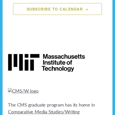
t
a
v
i
SUBSCRIBE TO CALENDAR
n
e
o
n
d
n
V
t
i
s
Footer
e
w
s
N
a
v
The CMS graduate program has its home in
i
Comparative Media Studies/Writing