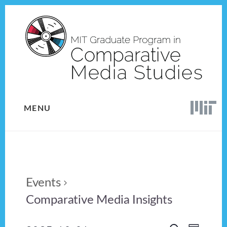
Skip
Skip
to
to
content
footer
MENU
Events
Comparative Media Insights